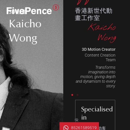
3D 動畫
香港新世代動
畫工作室
Kaicho
Kaicho
Wong
Wong
3D Motion Creator
Content Creation
Team
Transforms
imagination into
motion, giving depth
and dynamism to every
story.
ecialised
Serving
Specialised
in
Adidas
ROG
Cathay
ViuTV
MTR
Pacific
85261589519
幫助客
幫助客