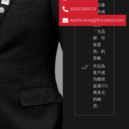
戶以最
戶以最
85261589519
低的成
低的成
本，打
本，打
kaicho.wong@five-pence.com
造出
造出
「大品
「大品
牌、可
牌、可
靠度
靠度
高」的
高」的
形象。
形象。
作品為
作品為
客戶成
客戶成
功獲得
功獲得
超過300
超過300
萬美元
萬美元
的融
的融
資。
資。