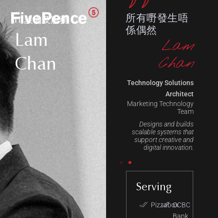
IT 設備及服務
所有嘢發生唔
係偶然
Lam
Lam
Chan
Chan
Technology Solutions
Architect
Marketing Technology
Team
Designs and builds
scalable systems that
support creative and
digital innovation.
ing
Specialised
Serving
Spec
in
in
izzabox
OCBC
Pizzabox
OCBC
Bank
Bank