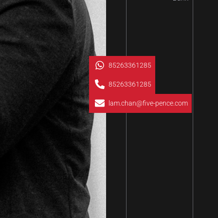
雲端服
務：提
供基於
互聯網
的數據
存儲、
85263361285
運算和
應用程
85263361285
序服
務，方
lam.chan@five-pence.com
便用戶
隨時隨
地訪問
和管理
資源。
人工智
能工
具：利
用人工
智能技